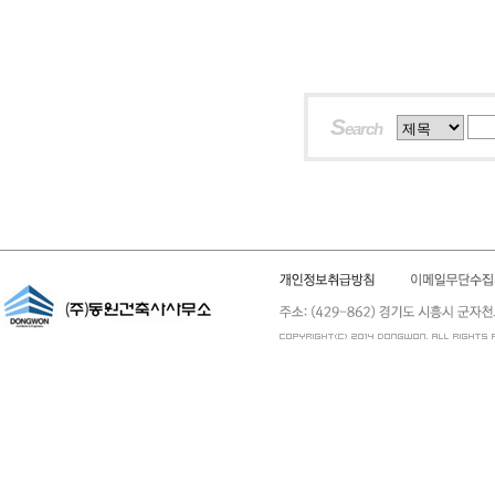
S
earch